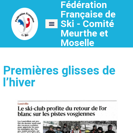
Fédération
Française de
Ski - Comité
Meurthe et
Moselle
Premières glisses de
l’hiver