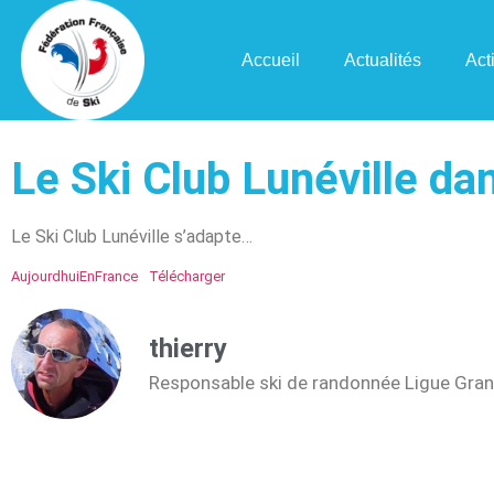
Accueil
Actualités
Act
Le Ski Club Lunéville da
Le Ski Club Lunéville s’adapte…
AujourdhuiEnFrance
Télécharger
thierry
Responsable ski de randonnée Ligue Gran