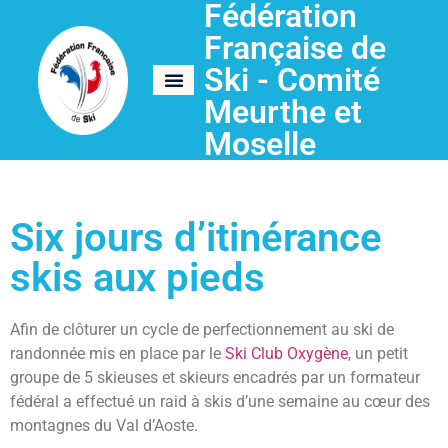
Fédération
Française de
Ski - Comité
Meurthe et
Moselle
Six jours d’itinérance
skis aux pieds
Afin de clôturer un cycle de perfectionnement au ski de
randonnée mis en place par le
Ski Club Oxygène
, un petit
groupe de 5 skieuses et skieurs encadrés par un formateur
fédéral a effectué un raid à skis d’une semaine au cœur des
montagnes du Val d’Aoste.