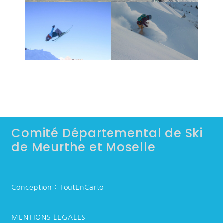
Comité Départemental de Ski
de Meurthe et Moselle
Conception : ToutEnCarto
MENTIONS LEGALES