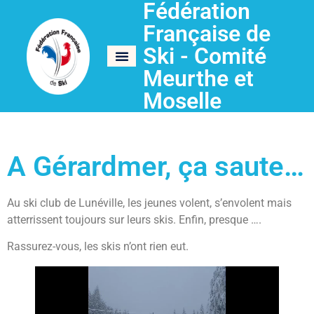
Fédération
Française de
Ski - Comité
Meurthe et
Moselle
A Gérardmer, ça saute…
Au ski club de Lunéville, les jeunes volent, s’envolent mais
atterrissent toujours sur leurs skis. Enfin, presque ….
Rassurez-vous, les skis n’ont rien eut.